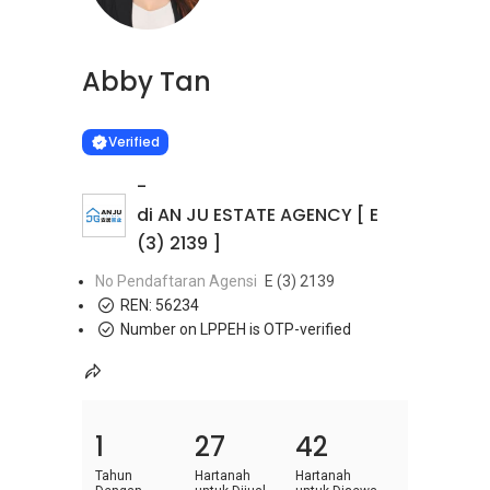
Abby Tan
Learn more
VERIFIED
Verified
-
di AN JU ESTATE AGENCY [ E
(3) 2139 ]
No Pendaftaran Agensi
E (3) 2139
REN:
56234
Number on LPPEH is OTP-verified
1
27
42
Tahun
Hartanah
Hartanah