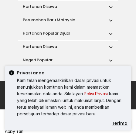
Hartanah Disewa
Perumahan Baru Malaysia
Hartanah Popular Dijual
Hartanah Disewa
Negeri Popular
Privasi anda
Alat
Kami telah mengemaskinikan dasar privasi untuk
menunjukkan komitmen kami dalam memastikan
Dasar Penggunaan
keselamatan data anda. Sila layari
Polisi Privasi
kami
Syarat Perkhidmatan
Dasar Privasi
yang telah dikemaskini untuk maklumat lanjut. Dengan
Syarat Pembelian
terus melayari laman web ini, anda memberikan
© 2026 PropertyGuru International (Malaysia)
persetujuan terhadap dasar privasi baru.
Sdn. Bhd.
Terima
Hubungi Agen
201001036744 (920667-W) Semua hak
Abby Tan
terpelihara