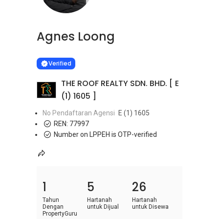
Agnes Loong
Learn more
VERIFIED
Verified
THE ROOF REALTY SDN. BHD. [ E
(1) 1605 ]
No Pendaftaran Agensi
E (1) 1605
REN:
77997
Number on LPPEH is OTP-verified
1
5
26
Tahun
Hartanah
Hartanah
Dengan
untuk Dijual
untuk Disewa
PropertyGuru