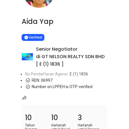
Aida Yap
Learn more
VERIFIED
Verified
Senior Negotiator
di GT NELSON REALTY SDN BHD
[ E (1) 1836 ]
No Pendaftaran Agensi
E (1) 1836
REN:
06997
Number on LPPEH is OTP-verified
10
10
3
Tahun
Hartanah
Hartanah