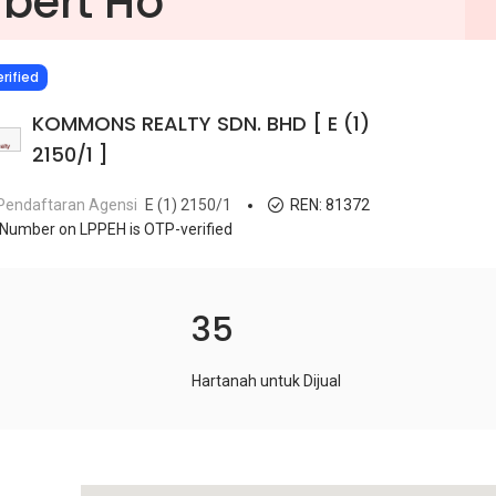
lbert Ho
IED
rified
KOMMONS REALTY SDN. BHD [ E (1)
2150/1 ]
Pendaftaran Agensi
E (1) 2150/1
REN:
81372
Number on LPPEH is OTP-verified
35
Hartanah untuk Dijual