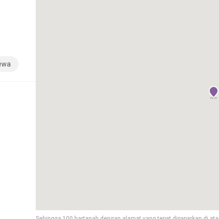
sewa
Sehingga 100 hartanah dengan alamat yang tepat dipaparkan di ata