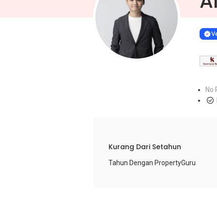
A
Learn more
VERIF
Ve
No 
Kurang Dari Setahun
Tahun Dengan PropertyGuru