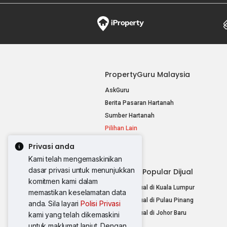
PropertyGuru Malaysia
AskGuru
Berita Pasaran Hartanah
Sumber Hartanah
Pilihan Lain
Privasi anda
Kami telah mengemaskinikan
dasar privasi untuk menunjukkan
Hartanah Popular Dijual
komitmen kami dalam
Hartanah Dijual di Kuala Lumpur
memastikan keselamatan data
Hartanah Dijual di Pulau Pinang
anda. Sila layari
Polisi Privasi
Hartanah Dijual di Johor Baru
kami yang telah dikemaskini
untuk maklumat lanjut. Dengan
Pilihan Lain