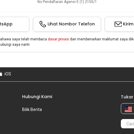
No Pendaftaran Agensi E (1) 2150/1
tsApp
Lihat Nombor Telefon
Kiri
bahawa saya telah membaca
dasar privasi
dan membenarkan maklumat saya dikon
bungi saya nanti
iOS
Hubungi Kami
Tukar
Bilik Berita