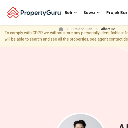
Beli
Sewa
Projek Bar
Direktori Ejen
Albert Ho
To comply with GDPR we will not store any personally identifiable i
will be able to search and see all the properties, see agent contact d