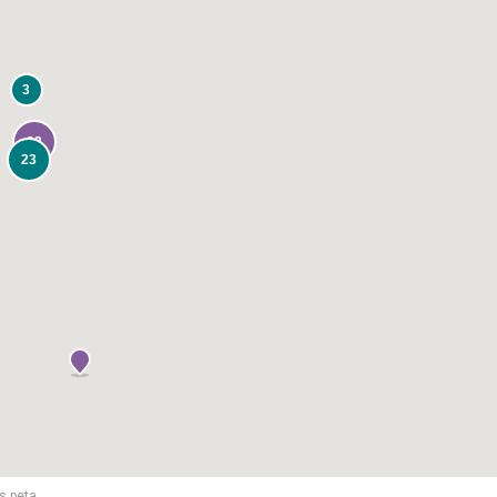
3
33
23
s peta