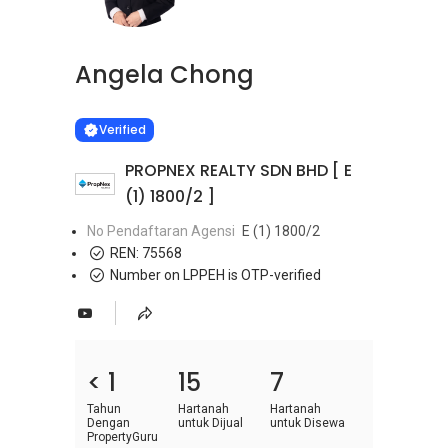
Angela Chong
Learn more
VERIFIED
Verified
PROPNEX REALTY SDN BHD [ E
(1) 1800/2 ]
No Pendaftaran Agensi
E (1) 1800/2
REN:
75568
Number on LPPEH is OTP-verified
< 1
15
7
Tahun
Hartanah
Hartanah
Dengan
untuk Dijual
untuk Disewa
PropertyGuru