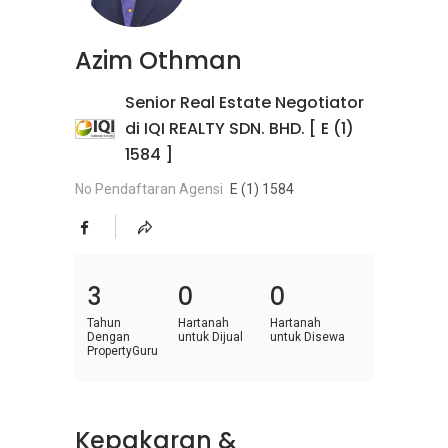
Azim Othman
Senior Real Estate Negotiator
di IQI REALTY SDN. BHD. [ E (1)
1584 ]
No Pendaftaran Agensi
E (1) 1584
3
0
0
Tahun
Hartanah
Hartanah
Dengan
untuk Dijual
untuk Disewa
PropertyGuru
Kepakaran &