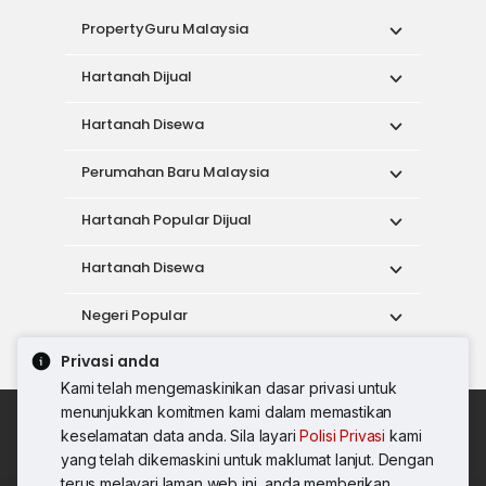
PropertyGuru Malaysia
Hartanah Dijual
Hartanah Disewa
Perumahan Baru Malaysia
Hartanah Popular Dijual
Hartanah Disewa
Negeri Popular
Privasi anda
Alat
Kami telah mengemaskinikan dasar privasi untuk
menunjukkan komitmen kami dalam memastikan
Dasar Penggunaan
keselamatan data anda. Sila layari
Polisi Privasi
kami
Syarat Perkhidmatan
Dasar Privasi
yang telah dikemaskini untuk maklumat lanjut. Dengan
Syarat Pembelian
terus melayari laman web ini, anda memberikan