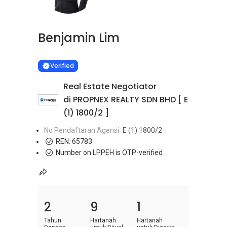
Benjamin Lim
Learn more
VERIFIED
Verified
Real Estate Negotiator
di PROPNEX REALTY SDN BHD [ E
(1) 1800/2 ]
No Pendaftaran Agensi
E (1) 1800/2
REN:
65783
Number on LPPEH is OTP-verified
2
9
1
Tahun
Hartanah
Hartanah