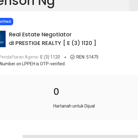
enson Ng
IED
rified
Real Estate Negotiator
di PRESTIGE REALTY [ E (3) 1120 ]
Pendaftaran Agensi
E (3) 1120
REN:
51475
Number on LPPEH is OTP-verified
0
Hartanah untuk Dijual