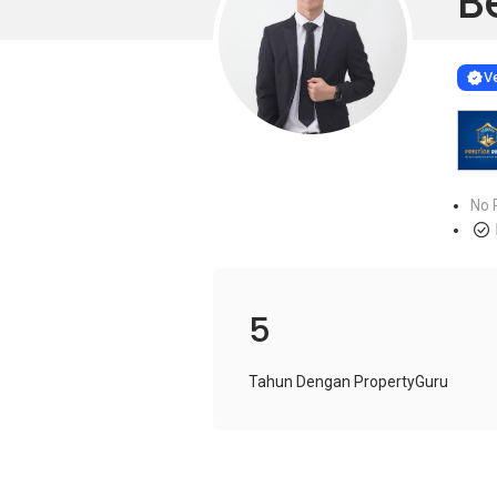
B
Learn more
VERIF
Ve
No 
5
Tahun Dengan PropertyGuru