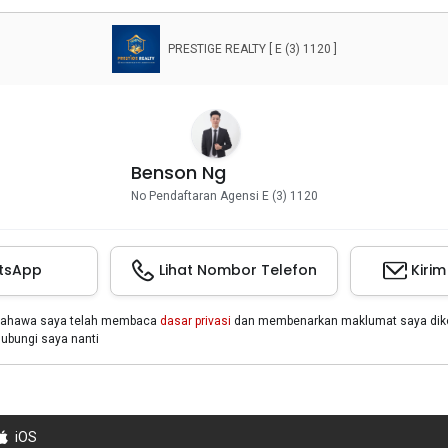
PRESTIGE REALTY [ E (3) 1120 ]
Benson Ng
No Pendaftaran Agensi E (3) 1120
tsApp
Lihat Nombor Telefon
Kiri
bahawa saya telah membaca
dasar privasi
dan membenarkan maklumat saya dikon
bungi saya nanti
iOS