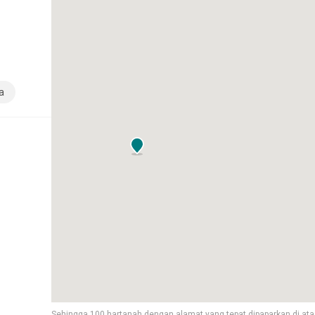
a
Sehingga 100 hartanah dengan alamat yang tepat dipaparkan di ata