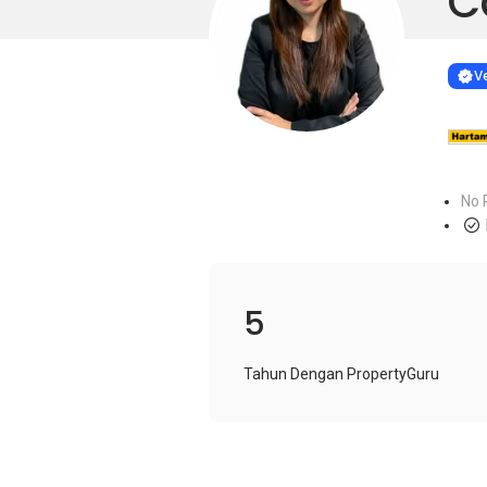
C
Learn more
VERIF
Ve
No 
5
Tahun Dengan PropertyGuru