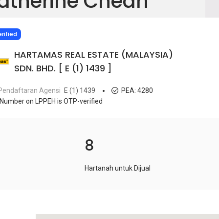
atherine Cheah
IED
rified
HARTAMAS REAL ESTATE (MALAYSIA)
SDN. BHD. [ E (1) 1439 ]
Pendaftaran Agensi
E (1) 1439
PEA:
4280
Number on LPPEH is OTP-verified
8
Hartanah untuk Dijual