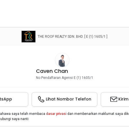
THE ROOF REALTY SDN. BHD. [ E (1) 1605/1 ]
Caven Chan
No Pendaftaran Agensi E (1) 1605/1
tsApp
Lihat Nombor Telefon
Kiri
bahawa saya telah membaca
dasar privasi
dan membenarkan maklumat saya dikon
bungi saya nanti