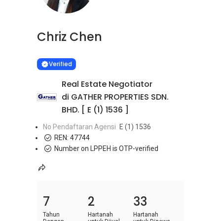
Chriz Chen
Learn more
VERIFIED
Verified
Real Estate Negotiator
di GATHER PROPERTIES SDN.
BHD. [ E (1) 1536 ]
No Pendaftaran Agensi
E (1) 1536
REN:
47744
Number on LPPEH is OTP-verified
7
2
33
Tahun
Hartanah
Hartanah