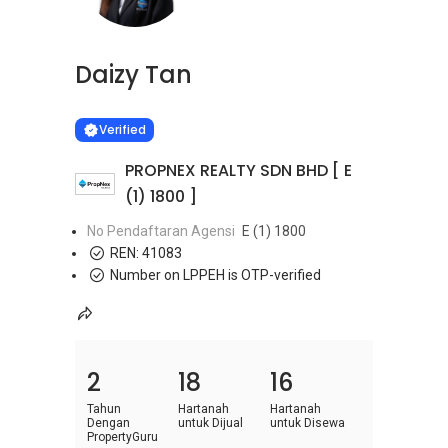
Daizy Tan
Learn more
VERIFIED
Verified
PROPNEX REALTY SDN BHD [ E
(1) 1800 ]
No Pendaftaran Agensi
E (1) 1800
REN:
41083
Number on LPPEH is OTP-verified
2
18
16
Tahun
Hartanah
Hartanah
Dengan
untuk Dijual
untuk Disewa
PropertyGuru