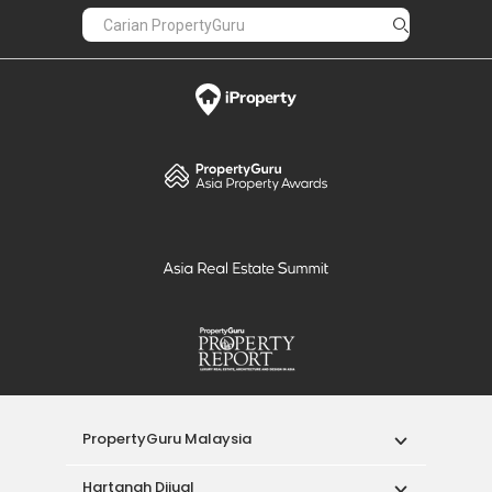
PropertyGuru Malaysia
Hartanah Dijual