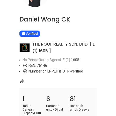
Daniel Wong CK
Learn more
VERIFIED
Verified
THE ROOF REALTY SDN. BHD. [ E
(1) 1605 ]
No Pendaftaran Agensi
E (1) 1605
REN:
76146
Number on LPPEH is OTP-verified
1
6
81
Tahun
Hartanah
Hartanah
Dengan
untuk Dijual
untuk Disewa
PropertyGuru