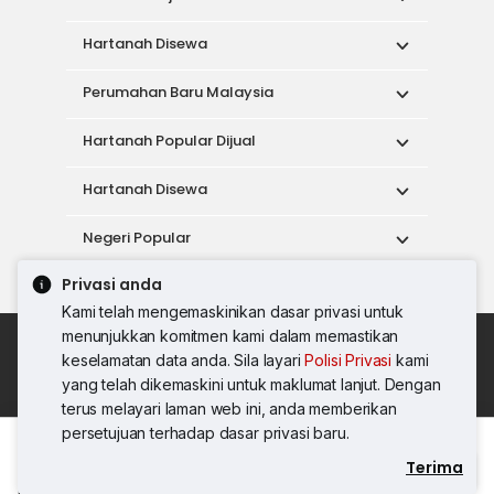
Hartanah Disewa
Perumahan Baru Malaysia
Hartanah Popular Dijual
Hartanah Disewa
Negeri Popular
Privasi anda
Alat
Kami telah mengemaskinikan dasar privasi untuk
menunjukkan komitmen kami dalam memastikan
Dasar Penggunaan
keselamatan data anda. Sila layari
Polisi Privasi
kami
Syarat Perkhidmatan
Dasar Privasi
yang telah dikemaskini untuk maklumat lanjut. Dengan
Syarat Pembelian
terus melayari laman web ini, anda memberikan
© 2026 PropertyGuru International (Malaysia)
persetujuan terhadap dasar privasi baru.
Sdn. Bhd.
Terima
Hubungi Agen
201001036744 (920667-W) Semua hak