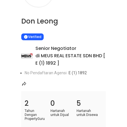
Don Leong
Learn more
VERIFIED
Verified
Senior Negotiator
di MEUS REAL ESTATE SDN BHD [
E (1) 1892 ]
No Pendaftaran Agensi
E (1) 1892
2
0
5
Tahun
Hartanah
Hartanah
Dengan
untuk Dijual
untuk Disewa
PropertyGuru