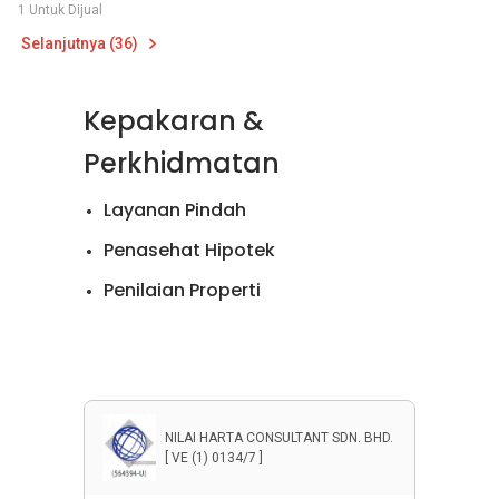
1 Untuk Dijual
Selanjutnya (36)
Kepakaran &
Perkhidmatan
Layanan Pindah
Penasehat Hipotek
Penilaian Properti
Penjualan Apartemen
Penjualan Rumah
Penyewaan Apartemen
NILAI HARTA CONSULTANT SDN. BHD.
Penyewaan Rumah
[ VE (1) 0134/7 ]
Properti Komersial