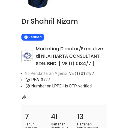
Dr Shahril Nizam
Learn more
VERIFIED
Verified
Marketing Director/Executive
di NILAI HARTA CONSULTANT
SDN. BHD. [ VE (1) 0134/7 ]
No Pendaftaran Agensi
VE (1) 0134/7
PEA:
3727
Number on LPPEH is OTP-verified
7
41
13
Tahun
Hartanah
Hartanah