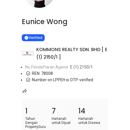
Eunice Wong
Learn more
VERIFIED
Verified
KOMMONS REALTY SDN. BHD [ E
(1) 2150/1 ]
No Pendaftaran Agensi
E (1) 2150/1
REN:
78008
Number on LPPEH is OTP-verified
1
7
14
Tahun
Hartanah
Hartanah
Dengan
untuk Dijual
untuk Disewa
PropertyGuru