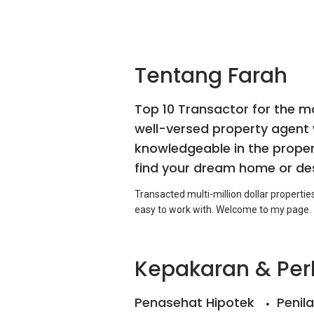
Tentang Farah
Top 10 Transactor for the m
well-versed property agent w
knowledgeable in the proper
find your dream home or des
Transacted multi-million dollar propertie
Kepakaran & Pe
Penasehat Hipotek
Penila