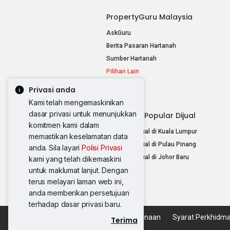
PropertyGuru Malaysia
AskGuru
Berita Pasaran Hartanah
Sumber Hartanah
Pilihan Lain
Privasi anda
Kami telah mengemaskinikan
dasar privasi untuk menunjukkan
Hartanah Popular Dijual
komitmen kami dalam
Hartanah Dijual di Kuala Lumpur
memastikan keselamatan data
Hartanah Dijual di Pulau Pinang
anda. Sila layari
Polisi Privasi
Hartanah Dijual di Johor Baru
kami yang telah dikemaskini
untuk maklumat lanjut. Dengan
Pilihan Lain
terus melayari laman web ini,
anda memberikan persetujuan
terhadap dasar privasi baru.
Dasar Penggunaan
Syarat Perkhidm
Terima