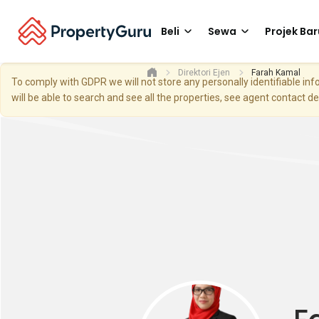
Beli
Sewa
Projek Bar
Direktori Ejen
Farah Kamal
To comply with GDPR we will not store any personally identifiable i
will be able to search and see all the properties, see agent contact d