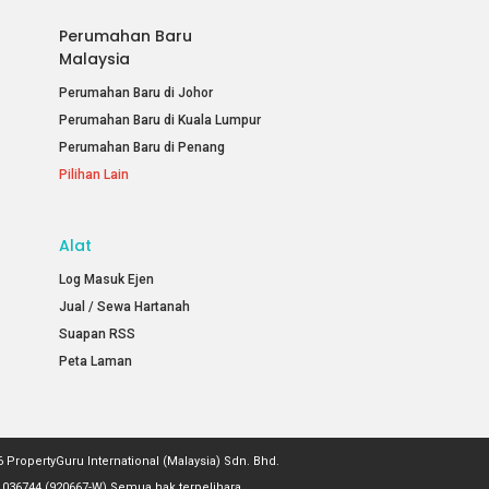
Perumahan Baru
Malaysia
Perumahan Baru di Johor
Perumahan Baru di Kuala Lumpur
Perumahan Baru di Penang
Pilihan Lain
Alat
Log Masuk Ejen
Jual / Sewa Hartanah
Suapan RSS
Peta Laman
 PropertyGuru International (Malaysia) Sdn. Bhd.
036744 (920667-W) Semua hak terpelihara