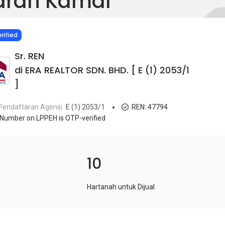
arah Kamal
IED
rified
Sr. REN
di ERA REALTOR SDN. BHD. [ E (1) 2053/1
]
Pendaftaran Agensi
E (1) 2053/1
REN:
47794
Number on LPPEH is OTP-verified
10
Hartanah untuk Dijual