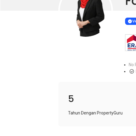
F
Learn more
VERIF
Ve
No 
5
Tahun Dengan PropertyGuru