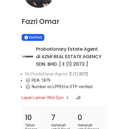
Fazri Omar
Learn more
VERIFIED
Verified
Probationary Estate Agent
di AZMI REAL ESTATE AGENCY
SDN. BHD. [ E (1) 2072 ]
No Pendaftaran Agensi
E (1) 2072
PEA:
1879
Number on LPPEH is OTP-verified
Layari Laman Web Ejen
10
7
0
Tahun
Hartanah
Hartanah