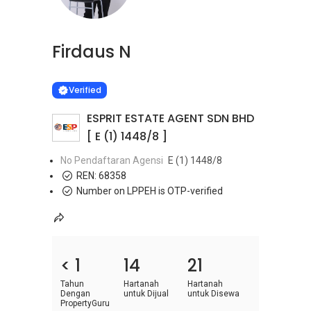
Firdaus N
Learn more
VERIFIED
Verified
ESPRIT ESTATE AGENT SDN BHD
[ E (1) 1448/8 ]
No Pendaftaran Agensi
E (1) 1448/8
REN:
68358
Number on LPPEH is OTP-verified
< 1
14
21
Tahun
Hartanah
Hartanah
Dengan
untuk Dijual
untuk Disewa
PropertyGuru