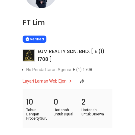
FT Lim
Learn more
VERIFIED
Verified
EUM REALTY SDN. BHD. [ E (1)
1708 ]
No Pendaftaran Agensi
E (1) 1708
Layari Laman Web Ejen
10
0
2
Tahun
Hartanah
Hartanah
Dengan
untuk Dijual
untuk Disewa
PropertyGuru