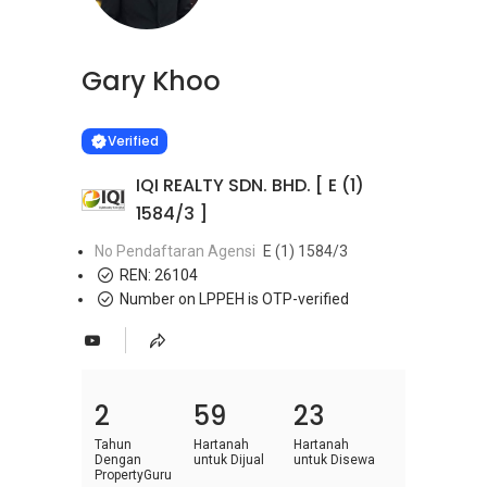
Gary Khoo
Learn more
VERIFIED
Verified
IQI REALTY SDN. BHD. [ E (1)
1584/3 ]
No Pendaftaran Agensi
E (1) 1584/3
REN:
26104
Number on LPPEH is OTP-verified
2
59
23
Tahun
Hartanah
Hartanah
Dengan
untuk Dijual
untuk Disewa
PropertyGuru