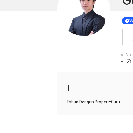
G
Learn more
VERIF
Ve
No 
1
Tahun Dengan PropertyGuru