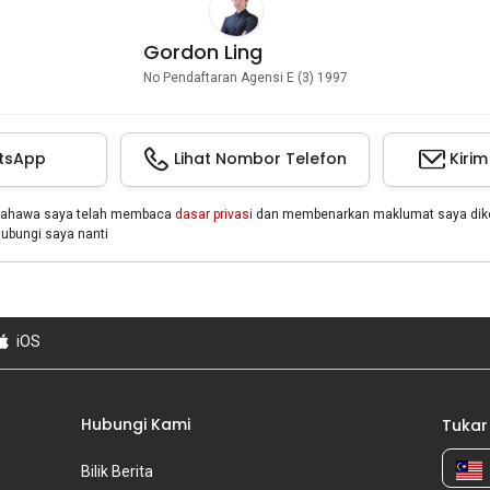
Gordon Ling
No Pendaftaran Agensi E (3) 1997
tsApp
Lihat Nombor Telefon
Kiri
bahawa saya telah membaca
dasar privasi
dan membenarkan maklumat saya dikon
bungi saya nanti
iOS
Hubungi Kami
Tukar
Bilik Berita