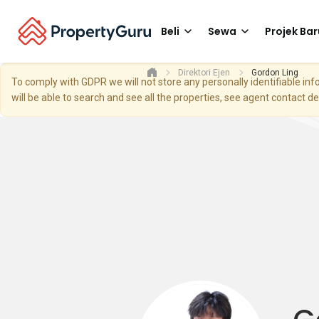
Beli
Sewa
Projek Bar
Direktori Ejen
Gordon Ling
To comply with GDPR we will not store any personally identifiable i
will be able to search and see all the properties, see agent contact d