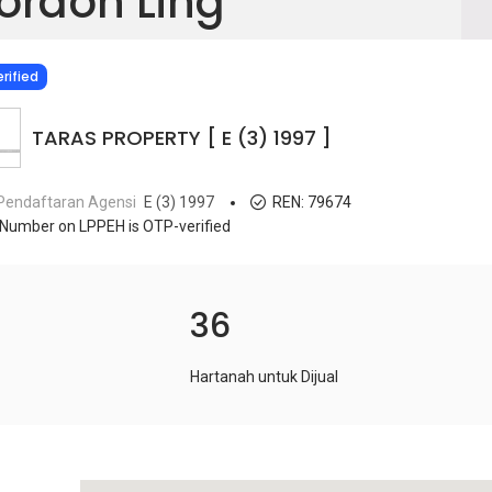
ordon Ling
IED
rified
TARAS PROPERTY [ E (3) 1997 ]
Pendaftaran Agensi
E (3) 1997
REN:
79674
Number on LPPEH is OTP-verified
36
Hartanah untuk Dijual