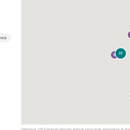
sewa
37
6
Sehingga 100 hartanah dengan alamat yang tepat dipaparkan di ata