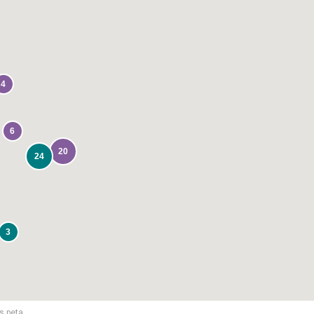
4
6
20
24
3
s peta