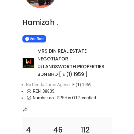
Hamizah .
Learn more
VERIFIED
Verified
MRS DIN REAL ESTATE
NEGOTIATOR
di LANDSWORTH PROPERTIES
SDN BHD [ E (1) 1959 ]
No Pendaftaran Agensi
E (1) 1959
REN:
38835
Number on LPPEH is OTP-verified
4
46
112