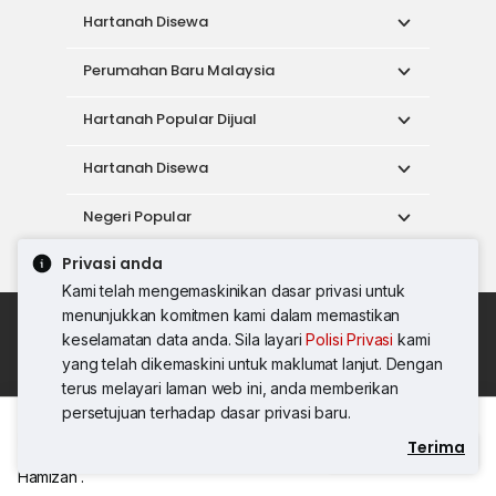
Hartanah Disewa
Perumahan Baru Malaysia
Hartanah Popular Dijual
Hartanah Disewa
Negeri Popular
Privasi anda
Alat
Kami telah mengemaskinikan dasar privasi untuk
menunjukkan komitmen kami dalam memastikan
Dasar Penggunaan
keselamatan data anda. Sila layari
Polisi Privasi
kami
Syarat Perkhidmatan
Dasar Privasi
yang telah dikemaskini untuk maklumat lanjut. Dengan
Syarat Pembelian
terus melayari laman web ini, anda memberikan
© 2026 PropertyGuru International (Malaysia)
persetujuan terhadap dasar privasi baru.
Sdn. Bhd.
Terima
Hubungi Agen
201001036744 (920667-W) Semua hak
terpelihara
Hamizah .