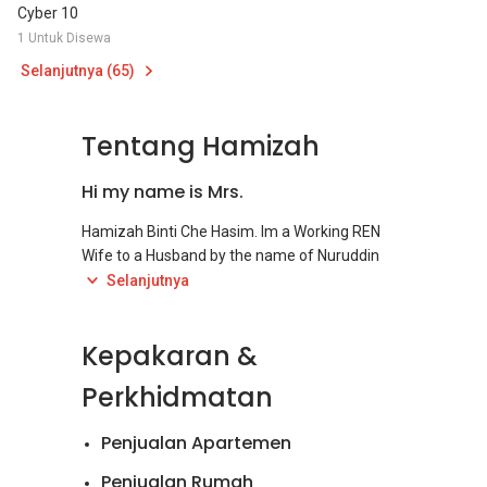
Cyber 10
1 Untuk Disewa
Selanjutnya (65)
Tentang Hamizah
Hi my name is Mrs.
Hamizah Binti Che Hasim. Im a Working REN
Wife to a Husband by the name of Nuruddin
Zabidi.
Selanjutnya
I specialized in subsales and rentals for both
Kepakaran &
residentials and commercials.
Perkhidmatan
My coverage area includes Putrajaya,
Cyberjaya, Kuala Lumpur
Penjualan Apartemen
Feel free to contact me to sell your properties
Penjualan Rumah