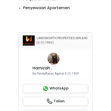
or to buy or rent at
012710....
Penyewaan Apartemen
Penyewaan Rumah
Properti Komersial
LANDSWORTH PROPERTIES SDN BHD
[ E (1) 1959 ]
Hamizah .
No Pendaftaran Agensi E (1) 1959
WhatsApp
Talian