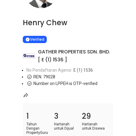
Henry Chew
Learn more
VERIFIED
Verified
GATHER PROPERTIES SDN. BHD.
[ E (1) 1536 ]
No Pendaftaran Agensi
E (1) 1536
REN:
79028
Number on LPPEH is OTP-verified
1
3
29
Tahun
Hartanah
Hartanah
Dengan
untuk Dijual
untuk Disewa
PropertyGuru