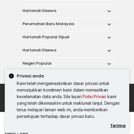
Hartanah Disewa
Perumahan Baru Malaysia
Hartanah Popular Dijual
Hartanah Disewa
Negeri Popular
Privasi anda
Alat
Kami telah mengemaskinikan dasar privasi untuk
menunjukkan komitmen kami dalam memastikan
Dasar Penggunaan
keselamatan data anda. Sila layari
Polisi Privasi
kami
Syarat Perkhidmatan
Dasar Privasi
yang telah dikemaskini untuk maklumat lanjut. Dengan
Syarat Pembelian
terus melayari laman web ini, anda memberikan
© 2026 PropertyGuru International (Malaysia)
persetujuan terhadap dasar privasi baru.
Sdn. Bhd.
Terima
Hubungi Agen
201001036744 (920667-W) Semua hak
Henry Chew
terpelihara