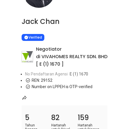
Jack Chan
Learn more
VERIFIED
Verified
Negotiator
di VIVAHOMES REALTY SDN. BHD
[ E (1) 1670 ]
No Pendaftaran Agensi
E (1) 1670
REN:
29152
Number on LPPEH is OTP-verified
5
82
159
Tahun
Hartanah
Hartanah