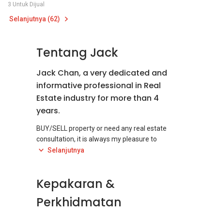
3 Untuk Dijual
Selanjutnya (62)
Tentang Jack
Jack Chan, a very dedicated and
informative professional in Real
Estate industry for more than 4
years.
BUY/SELL property or need any real estate
consultation, it is always my pleasure to
provide best professional services to YOU. My
Selanjutnya
job scope are : Assisting customers to handling
their properties such as marketing / sourcing
Kepakaran &
on selling, buying, houses, condominiums,
shops, offices, factories, lands and etc. Areas
Perkhidmatan
that i covered are Puchong, Cyberjaya and
Putajaya.Shah Alam, Sungai Buloh, Puncak