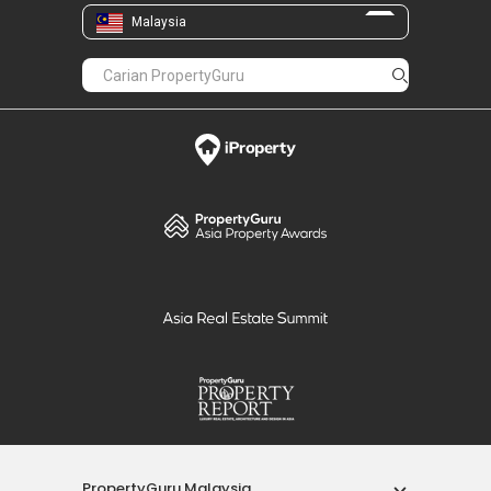
Malaysia
PropertyGuru Malaysia