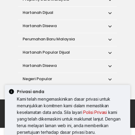
Hartanah Dijual
Hartanah Disewa
Perumahan Baru Malaysia
Hartanah Popular Dijual
Hartanah Disewa
Negeri Popular
Privasi anda
Alat
Kami telah mengemaskinikan dasar privasi untuk
menunjukkan komitmen kami dalam memastikan
Dasar Penggunaan
keselamatan data anda. Sila layari
Polisi Privasi
kami
Syarat Perkhidmatan
Dasar Privasi
yang telah dikemaskini untuk maklumat lanjut. Dengan
Syarat Pembelian
terus melayari laman web ini, anda memberikan
© 2026 PropertyGuru International (Malaysia)
persetujuan terhadap dasar privasi baru.