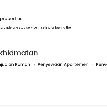
 properties.
rovide one stop service in selling or buying the
rkhidmatan
njualan Rumah
Penyewaan Apartemen
Peny