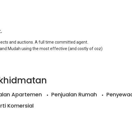
.
jects and auctions. A full time committed agent.
u and Mudah using the most effective (and costly of coz)
as to make sure the best win-win deals go to the most
rkhidmatan
alan Apartemen
Penjualan Rumah
Penyewa
rti Komersial