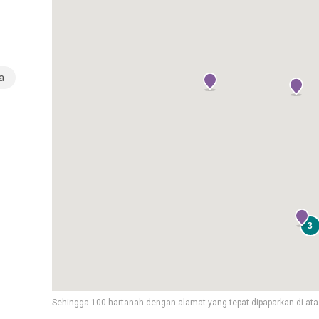
a
3
Sehingga 100 hartanah dengan alamat yang tepat dipaparkan di ata