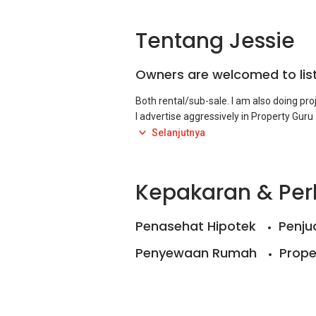
Tentang Jessie
Owners are welcomed to list
Both rental/sub-sale. I am also doing pro
I advertise aggressively in Property Gur
featured advertisement, and social medi
Selanjutnya
Kepakaran & Pe
Penasehat Hipotek
Penju
Penyewaan Rumah
Prope