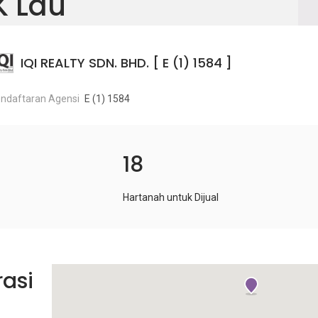
K Lau
IQI REALTY SDN. BHD. [ E (1) 1584 ]
ndaftaran Agensi
E (1) 1584
18
Hartanah untuk Dijual
rasi