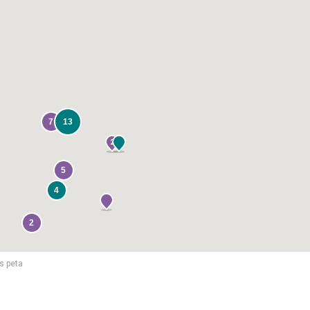
7
13
2
5
4
2
s peta