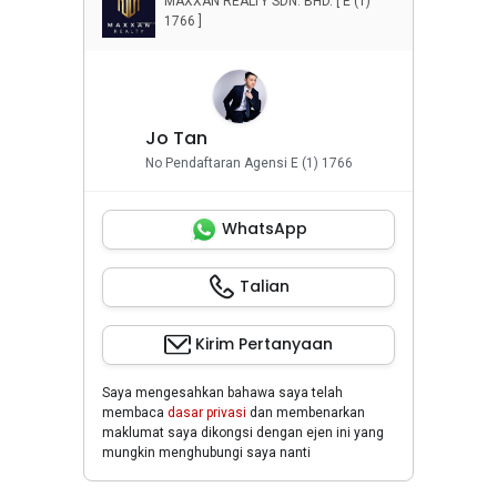
MAXXAN REALTY SDN. BHD. [ E (1)
Penyewaan Rumah
1766 ]
Properti Komersial
Jo Tan
No Pendaftaran Agensi E (1) 1766
WhatsApp
Talian
Kirim Pertanyaan
Saya mengesahkan bahawa saya telah
membaca
dasar privasi
dan membenarkan
maklumat saya dikongsi dengan ejen ini yang
mungkin menghubungi saya nanti