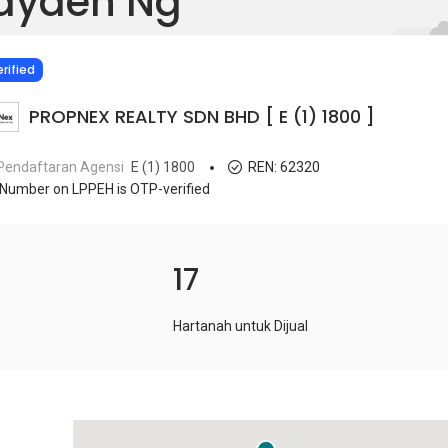
ayden Ng
IED
rified
PROPNEX REALTY SDN BHD [ E (1) 1800 ]
Pendaftaran Agensi
E (1) 1800
REN:
62320
Number on LPPEH is OTP-verified
17
Hartanah untuk Dijual