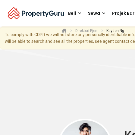
Beli
Sewa
Projek Bar
Direktori Ejen
Kayden Ng
To comply with GDPR we will not store any personally identifiable i
will be able to search and see all the properties, see agent contact d