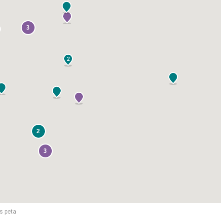
3
2
2
3
s peta