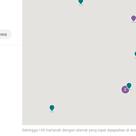
sewa
2
Sehingga 100 hartanah dengan alamat yang tepat dipaparkan di ata