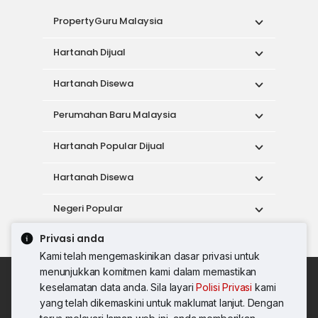
PropertyGuru Malaysia
Hartanah Dijual
Hartanah Disewa
Perumahan Baru Malaysia
Hartanah Popular Dijual
Hartanah Disewa
Negeri Popular
Privasi anda
Alat
Kami telah mengemaskinikan dasar privasi untuk
menunjukkan komitmen kami dalam memastikan
Dasar Penggunaan
keselamatan data anda. Sila layari
Polisi Privasi
kami
Syarat Perkhidmatan
Dasar Privasi
yang telah dikemaskini untuk maklumat lanjut. Dengan
Syarat Pembelian