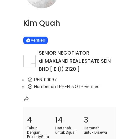
Kim Quah
Learn more
VERIFIED
Verified
SENIOR NEGOTIATOR
di MAXLAND REAL ESTATE SDN
BHD [ E (1) 2120 ]
REN:
00097
Number on LPPEH is OTP-verified
4
14
3
Tahun
Hartanah
Hartanah
Dengan
untuk Dijual
untuk Disewa
PropertyGuru