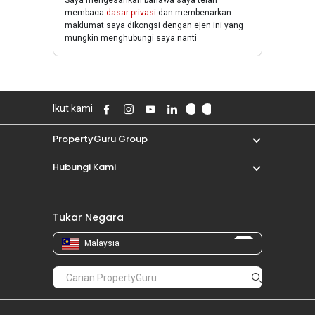
Saya mengesahkan bahawa saya telah
membaca
dasar privasi
dan membenarkan
maklumat saya dikongsi dengan ejen ini yang
mungkin menghubungi saya nanti
Ikut kami
PropertyGuru Group
Hubungi Kami
Tukar Negara
Malaysia