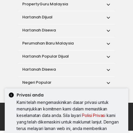
PropertyGuru Malaysia
Hartanah Dijual
Hartanah Disewa
Perumahan Baru Malaysia
Hartanah Popular Dijual
Hartanah Disewa
Negeri Popular
Privasi anda
Alat
Kami telah mengemaskinikan dasar privasi untuk
menunjukkan komitmen kami dalam memastikan
Dasar Penggunaan
keselamatan data anda. Sila layari
Polisi Privasi
kami
Syarat Perkhidmatan
Dasar Privasi
yang telah dikemaskini untuk maklumat lanjut. Dengan
Syarat Pembelian
terus melayari laman web ini, anda memberikan
© 2026 PropertyGuru International (Malaysia)