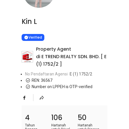
Kin L
Learn more
VERIFIED
Verified
Property Agent
di E TREND REALTY SDN. BHD. [ E
(1) 1752/2 ]
No Pendaftaran Agensi
E (1) 1752/2
REN:
36567
Number on LPPEH is OTP-verified
4
106
50
Tahun
Hartanah
Hartanah