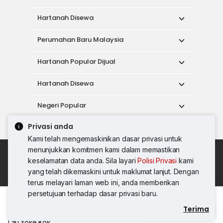
Hartanah Disewa
Perumahan Baru Malaysia
Hartanah Popular Dijual
Hartanah Disewa
Negeri Popular
Privasi anda
Alat
Kami telah mengemaskinikan dasar privasi untuk
menunjukkan komitmen kami dalam memastikan
Dasar Penggunaan
keselamatan data anda. Sila layari
Polisi Privasi
kami
Syarat Perkhidmatan
Dasar Privasi
yang telah dikemaskini untuk maklumat lanjut. Dengan
Syarat Pembelian
terus melayari laman web ini, anda memberikan
© 2026 PropertyGuru International (Malaysia)
persetujuan terhadap dasar privasi baru.
Sdn. Bhd.
Terima
Hubungi Agen
201001036744 (920667-W) Semua hak
Lau Yoke Kok
terpelihara