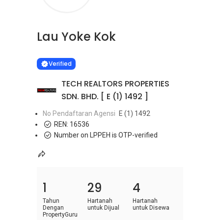
Lau Yoke Kok
Learn more
VERIFIED
Verified
TECH REALTORS PROPERTIES
SDN. BHD. [ E (1) 1492 ]
No Pendaftaran Agensi
E (1) 1492
REN:
16536
Number on LPPEH is OTP-verified
1
29
4
Tahun
Hartanah
Hartanah
Dengan
untuk Dijual
untuk Disewa
PropertyGuru