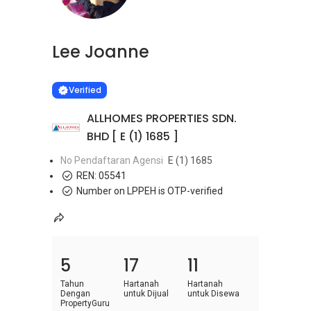
Lee Joanne
Learn more
VERIFIED
Verified
ALLHOMES PROPERTIES SDN.
BHD [ E (1) 1685 ]
No Pendaftaran Agensi
E (1) 1685
REN:
05541
Number on LPPEH is OTP-verified
5
17
11
Tahun
Hartanah
Hartanah
Dengan
untuk Dijual
untuk Disewa
PropertyGuru