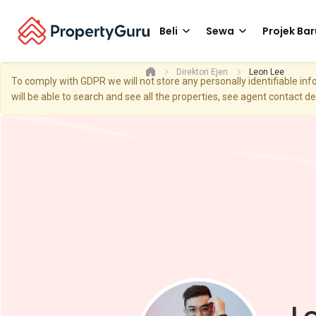
Beli
Sewa
Projek Bar
Direktori Ejen
Leon Lee
To comply with GDPR we will not store any personally identifiable i
will be able to search and see all the properties, see agent contact d