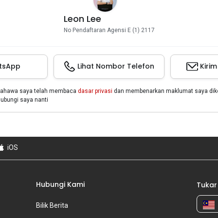
Leon Lee
No Pendaftaran Agensi E (1) 2117
tsApp
Lihat Nombor Telefon
Kiri
bahawa saya telah membaca
dasar privasi
dan membenarkan maklumat saya dikon
bungi saya nanti
iOS
Hubungi Kami
Tukar
Bilik Berita