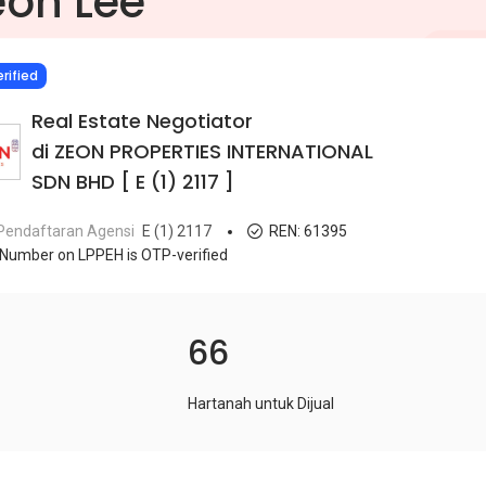
eon Lee
IED
rified
Real Estate Negotiator
di ZEON PROPERTIES INTERNATIONAL
SDN BHD [ E (1) 2117 ]
Pendaftaran Agensi
E (1) 2117
REN:
61395
Number on LPPEH is OTP-verified
66
Hartanah untuk Dijual