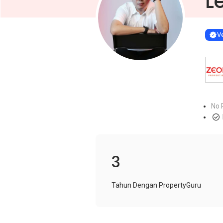
L
Learn more
VERIF
Ve
No 
3
Tahun Dengan PropertyGuru