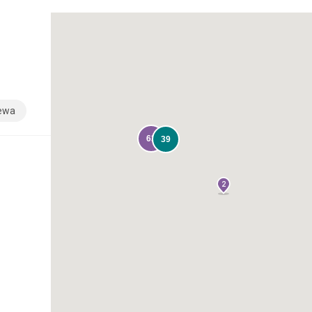
sewa
63
39
2