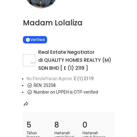
Madam Lolaliza
Learn more
VERIFIED
Verified
Real Estate Negotiator
di QUALITY HOMES REALTY (M)
SDN BHD [ E (1) 2119 ]
No Pendaftaran Agensi
E (1) 2119
REN:
25258
Number on LPPEH is OTP-verified
5
8
0
Tahun
Hartanah
Hartanah