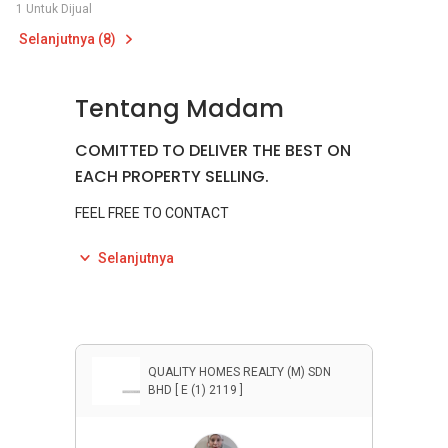
1 Untuk Dijual
Selanjutnya (8)
Tentang Madam
COMITTED TO DELIVER THE BEST ON
EACH PROPERTY SELLING.
FEEL FREE TO CONTACT
MADAM LOLALIZA
012687....
Selanjutnya
#qhomesrealty
#SAMPAIBILANAKMENYEWA
QUALITY HOMES REALTY (M) SDN
BHD [ E (1) 2119 ]