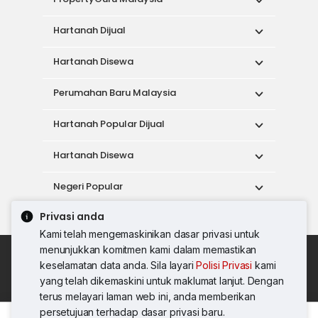
Hartanah Dijual
Hartanah Disewa
Perumahan Baru Malaysia
Hartanah Popular Dijual
Hartanah Disewa
Negeri Popular
Privasi anda
Alat
Kami telah mengemaskinikan dasar privasi untuk
menunjukkan komitmen kami dalam memastikan
Dasar Penggunaan
keselamatan data anda. Sila layari
Polisi Privasi
kami
Syarat Perkhidmatan
Dasar Privasi
yang telah dikemaskini untuk maklumat lanjut. Dengan
Syarat Pembelian
terus melayari laman web ini, anda memberikan
© 2026 PropertyGuru International (Malaysia)
persetujuan terhadap dasar privasi baru.