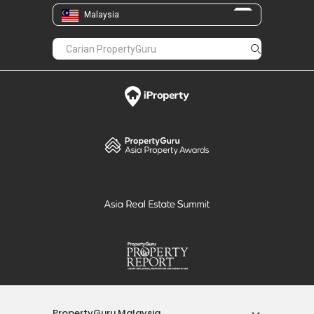
Malaysia
PropertyGuru Malaysia