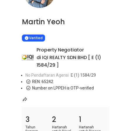
Martin Yeoh
Learn more
VERIFIED
Verified
Property Negotiator
di IQI REALTY SDN BHD [ E (1)
1584/29 ]
No Pendaftaran Agensi
E (1) 1584/29
REN:
65242
Number on LPPEH is OTP-verified
3
2
1
Tahun
Hartanah
Hartanah