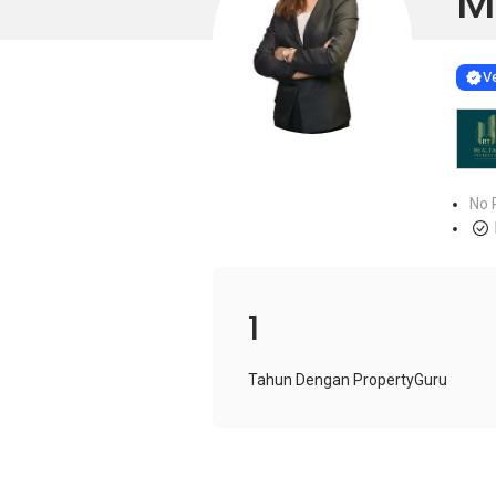
M
Learn more
VERIF
Ve
No 
1
Tahun Dengan PropertyGuru