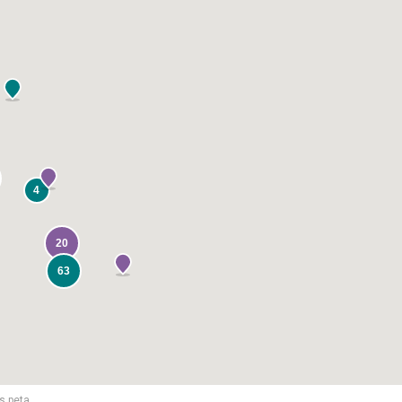
4
20
63
s peta