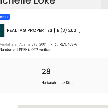
ichelle Loke
IED
rified
REALTAG PROPERTIES [ E (3) 2001 ]
Pendaftaran Agensi
E (3) 2001
REN:
40376
Number on LPPEH is OTP-verified
28
Hartanah untuk Dijual