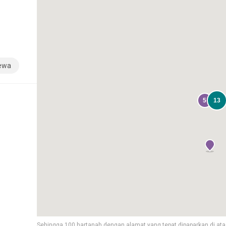
sewa
5
13
Sehingga 100 hartanah dengan alamat yang tepat dipaparkan di ata