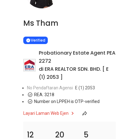
Ms Tham
Learn more
VERIFIED
Verified
Probationary Estate Agent PEA
2272
di ERA REALTOR SDN. BHD. [ E
(1) 2053 ]
No Pendaftaran Agensi
E (1) 2053
REA:
3218
Number on LPPEH is OTP-verified
Layari Laman Web Ejen
12
20
5