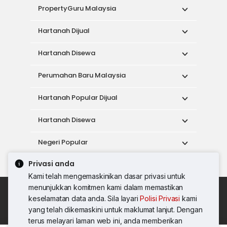
PropertyGuru Malaysia
Hartanah Dijual
Hartanah Disewa
Perumahan Baru Malaysia
Hartanah Popular Dijual
Hartanah Disewa
Negeri Popular
Privasi anda
Alat
Kami telah mengemaskinikan dasar privasi untuk
menunjukkan komitmen kami dalam memastikan
Dasar Penggunaan
keselamatan data anda. Sila layari
Polisi Privasi
kami
Syarat Perkhidmatan
Dasar Privasi
yang telah dikemaskini untuk maklumat lanjut. Dengan
Syarat Pembelian
terus melayari laman web ini, anda memberikan
© 2026 PropertyGuru International (Malaysia)