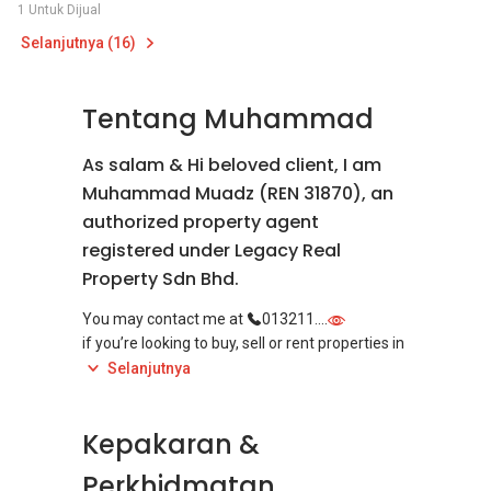
1 Untuk Dijual
Selanjutnya (16)
Tentang Muhammad
As salam & Hi beloved client, I am
Muhammad Muadz (REN 31870), an
authorized property agent
registered under Legacy Real
Property Sdn Bhd.
You may contact me at
013211....
if you’re looking to buy, sell or rent properties in
this area :: SERI KEMBANGAN, SERDANG,
Selanjutnya
KAJANG, BANGI, EQUINE PARK, PUNCAK JALIL,
BANDAR KINRARA, BANGI, KAJANG,
Kepakaran &
Perkhidmatan