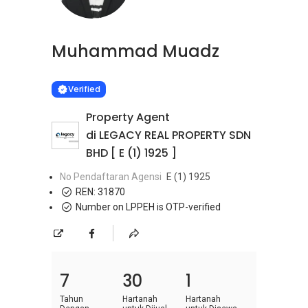
Muhammad Muadz
Learn more
VERIFIED
Verified
Property Agent
di LEGACY REAL PROPERTY SDN
BHD [ E (1) 1925 ]
No Pendaftaran Agensi
E (1) 1925
REN:
31870
Number on LPPEH is OTP-verified
7
30
1
Tahun
Hartanah
Hartanah