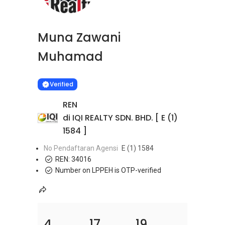
Muna Zawani
Muhamad
Learn more
VERIFIED
Verified
REN
di IQI REALTY SDN. BHD. [ E (1)
1584 ]
No Pendaftaran Agensi
E (1) 1584
REN:
34016
Number on LPPEH is OTP-verified
4
17
19