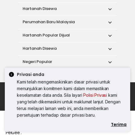
Hartanah Disewa
Perumahan Baru Malaysia
Hartanah Popular Dijual
Hartanah Disewa
Negeri Popular
Privasi anda
Alat
Kami telah mengemaskinikan dasar privasi untuk
menunjukkan komitmen kami dalam memastikan
Dasar Penggunaan
keselamatan data anda. Sila layari
Polisi Privasi
kami
Syarat Perkhidmatan
Dasar Privasi
yang telah dikemaskini untuk maklumat lanjut. Dengan
Syarat Pembelian
terus melayari laman web ini, anda memberikan
© 2026 PropertyGuru International (Malaysia)
persetujuan terhadap dasar privasi baru.
Sdn. Bhd.
Terima
Hubungi Agen
201001036744 (920667-W) Semua hak
PeiGee .
terpelihara