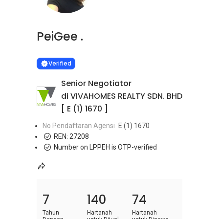
PeiGee .
Learn more
VERIFIED
Verified
Senior Negotiator
di VIVAHOMES REALTY SDN. BHD
[ E (1) 1670 ]
No Pendaftaran Agensi
E (1) 1670
REN:
27208
Number on LPPEH is OTP-verified
7
140
74
Tahun
Hartanah
Hartanah