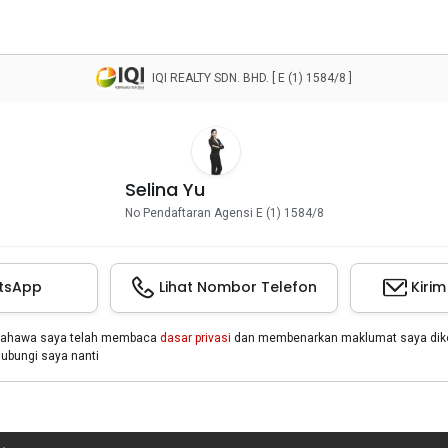
IQI REALTY SDN. BHD. [ E (1) 1584/8 ]
Selina Yu
No Pendaftaran Agensi E (1) 1584/8
tsApp
Lihat Nombor Telefon
Kiri
bahawa saya telah membaca
dasar privasi
dan membenarkan maklumat saya dikon
bungi saya nanti