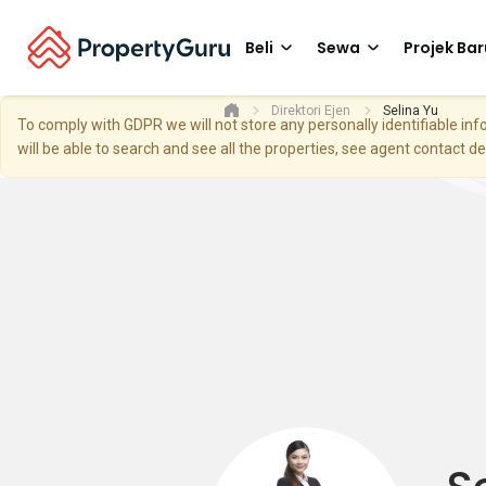
Beli
Sewa
Projek Bar
Direktori Ejen
Selina Yu
To comply with GDPR we will not store any personally identifiable i
will be able to search and see all the properties, see agent contact d