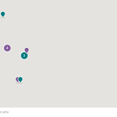
4
3
s peta