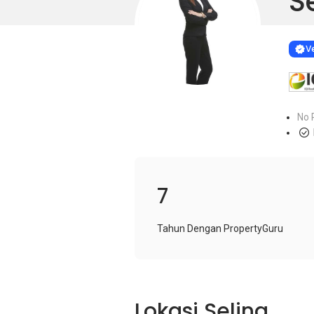
S
Learn more
VERIF
Ve
No 
7
Tahun Dengan PropertyGuru
Lokasi Selina