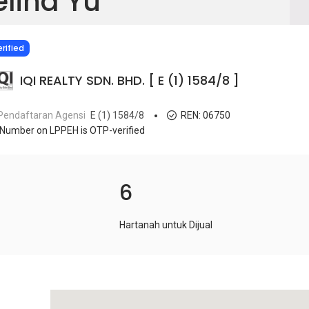
elina Yu
IED
rified
IQI REALTY SDN. BHD. [ E (1) 1584/8 ]
Pendaftaran Agensi
E (1) 1584/8
REN:
06750
Number on LPPEH is OTP-verified
6
Hartanah untuk Dijual