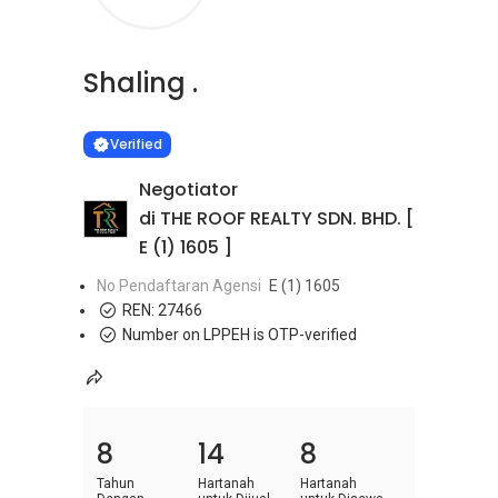
Shaling .
Learn more
VERIFIED
Verified
Negotiator
di THE ROOF REALTY SDN. BHD. [
E (1) 1605 ]
No Pendaftaran Agensi
E (1) 1605
REN:
27466
Number on LPPEH is OTP-verified
8
14
8
Tahun
Hartanah
Hartanah