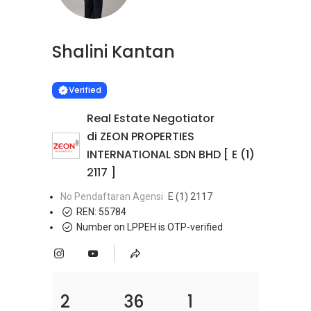
Shalini Kantan
Learn more
VERIFIED
Verified
Real Estate Negotiator
di ZEON PROPERTIES
INTERNATIONAL SDN BHD [ E (1)
2117 ]
No Pendaftaran Agensi
E (1) 2117
REN:
55784
Number on LPPEH is OTP-verified
2
36
1