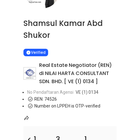
Shamsul Kamar Abd
Shukor
Learn more
VERIFIED
Verified
Real Estate Negotiator (REN)
di NILAI HARTA CONSULTANT
SDN. BHD. [ VE (1) 0134 ]
No Pendaftaran Agensi
VE (1) 0134
REN:
74526
Number on LPPEH is OTP-verified
< 1
3
1