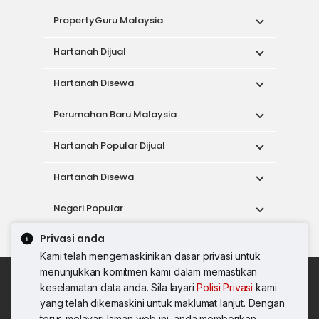
PropertyGuru Malaysia
Hartanah Dijual
Hartanah Disewa
Perumahan Baru Malaysia
Hartanah Popular Dijual
Hartanah Disewa
Negeri Popular
Privasi anda
Alat
Kami telah mengemaskinikan dasar privasi untuk
menunjukkan komitmen kami dalam memastikan
Dasar Penggunaan
keselamatan data anda. Sila layari
Polisi Privasi
kami
Syarat Perkhidmatan
Dasar Privasi
yang telah dikemaskini untuk maklumat lanjut. Dengan
Syarat Pembelian
terus melayari laman web ini, anda memberikan