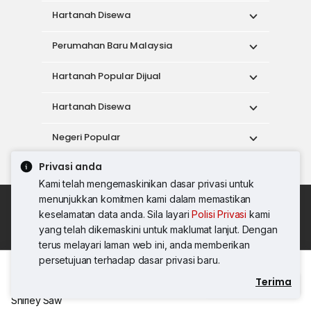
Hartanah Disewa
Perumahan Baru Malaysia
Hartanah Popular Dijual
Hartanah Disewa
Negeri Popular
Privasi anda
Alat
Kami telah mengemaskinikan dasar privasi untuk
menunjukkan komitmen kami dalam memastikan
Dasar Penggunaan
keselamatan data anda. Sila layari
Polisi Privasi
kami
Syarat Perkhidmatan
Dasar Privasi
yang telah dikemaskini untuk maklumat lanjut. Dengan
Syarat Pembelian
terus melayari laman web ini, anda memberikan
© 2026 PropertyGuru International (Malaysia)
persetujuan terhadap dasar privasi baru.
Sdn. Bhd.
Terima
Hubungi Agen
201001036744 (920667-W) Semua hak
Shirley Saw
terpelihara