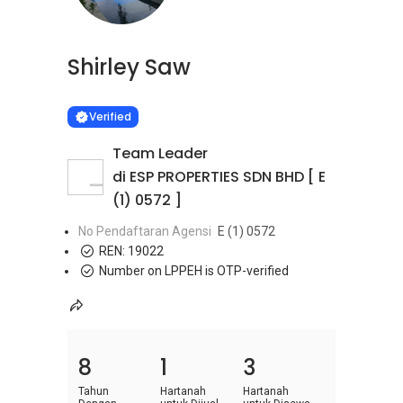
Shirley Saw
Learn more
VERIFIED
Verified
Team Leader
di ESP PROPERTIES SDN BHD [ E
(1) 0572 ]
No Pendaftaran Agensi
E (1) 0572
REN:
19022
Number on LPPEH is OTP-verified
8
1
3
Tahun
Hartanah
Hartanah