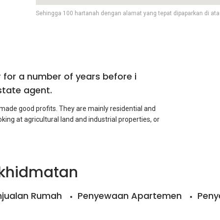
Sehingga 100 hartanah dengan alamat yang tepat dipaparkan di ata
r for a number of years before i
state agent.
 made good profits. They are mainly residential and
king at agricultural land and industrial properties, or
stor myself, i strongly believe i can assist potential
rkhidmatan
njualan Rumah
Penyewaan Apartemen
Peny