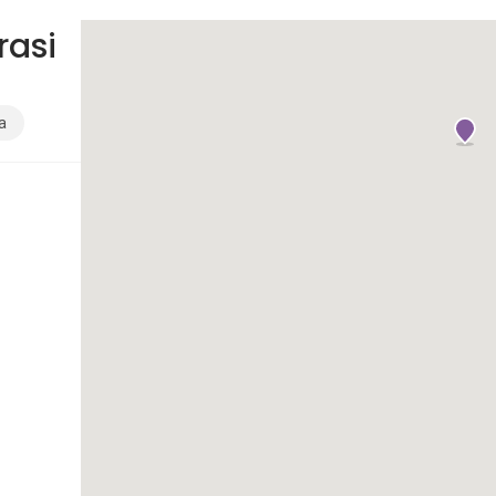
rasi
a