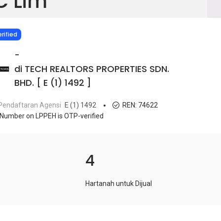
C Lim
IED
rified
-
di TECH REALTORS PROPERTIES SDN.
BHD. [ E (1) 1492 ]
Pendaftaran Agensi
E (1) 1492
REN:
74622
Number on LPPEH is OTP-verified
4
Hartanah untuk Dijual