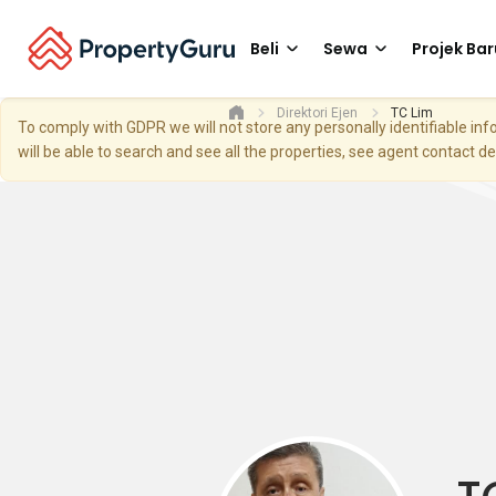
Beli
Sewa
Projek Bar
Direktori Ejen
TC Lim
To comply with GDPR we will not store any personally identifiable i
will be able to search and see all the properties, see agent contact d