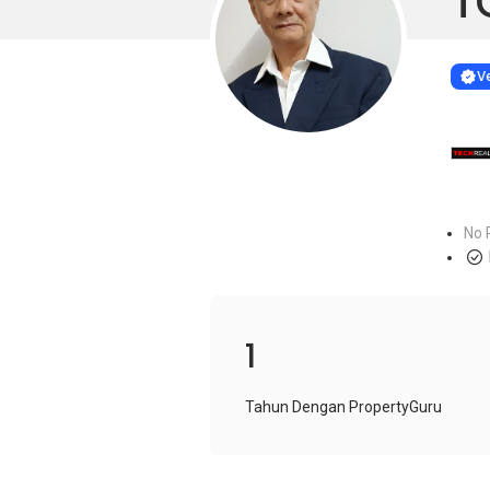
T
Learn more
VERIF
Ve
No 
1
Tahun Dengan PropertyGuru