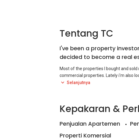
Tentang TC
I've been a property investo
decided to become a real e
Most of the properties I bought and sold
commercial properties. Lately i'm also loo
factories. As an experienced property inve
Selanjutnya
Kepakaran & Pe
Penjualan Apartemen
Pe
Properti Komersial